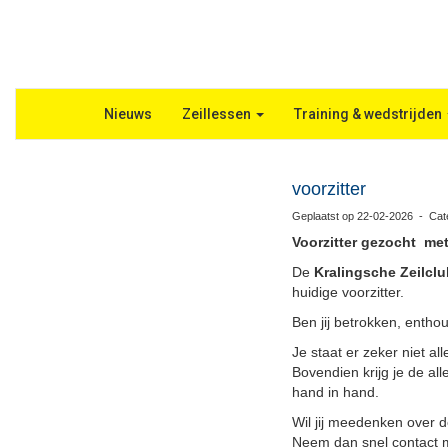
Nieuws
Zeillessen
Training & wedstrijden
voorzitter
Geplaatst op 22-02-2026 - Cate
Voorzitter gezocht me
De
Kralingsche Zeilclu
huidige voorzitter.
Ben jij betrokken, entho
Je staat er zeker niet a
Bovendien krijg je de al
hand in hand.
Wil jij meedenken over 
Neem dan snel contact 