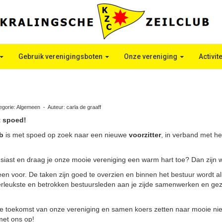
Gebruik verenigingsboten
Onze vereniging
Activit
gorie: Algemeen - Auteur: carla de graaff
t spoed!
b
is met spoed op zoek naar een nieuwe
voorzitter
, in verband met he
usiast en draag je onze mooie vereniging een warm hart toe? Dan zijn w
lleen voor. De taken zijn goed te overzien en binnen het bestuur wordt 
lerleukste en betrokken bestuursleden aan je zijde samenwerken en geze
de toekomst van onze vereniging en samen koers zetten naar mooie n
met ons op!