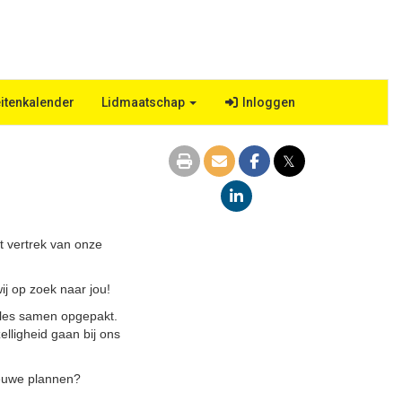
eitenkalender
Lidmaatschap
Inloggen
𝕏
t vertrek van onze
ij op zoek naar jou!
alles samen opgepakt.
lligheid gaan bij ons
ieuwe plannen?