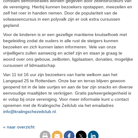
constant demonstraties worden gegeven door zeilinstructeurs van
de vereniging. Hierbij kunnen bezoekers opstappen, meezeilen en
zelf het roer in handen nemen. Door de populariteit van de
volwassencursus in een polyvalk zijn er ook extra cursussen
gepland.
Voor de kinderen is er een gezellige maritieme knutselhoek met
begeleiding zodat de ouders in alle rust de steigers kunnen
bezoeken en zich kunnen laten informeren. Vele van onze
vrijwilligers zullen aanwezig en actief zijn en staan je graag te
woord over ons gebouw, zeilboten, ligplaatsen, donaties, mogelijke
cursussen of lidmaatschap.
Van 11 tot 16 uur zijn bezoekers van harte welkom aan het
Langepad 25 te Rotterdam. Onze bar en terras blijven gewoon
geopend tot in de late uurtjes en aan de bar zijn snacks en diverse
eenvoudige maaltijden te verkrijgen. Gratis parkeergelegenheid is
er volop bij onze vereniging. Voor meer informatie kunt u contact
opnemen met de Kralingsche Zeilclub via het emailadres
info@kralingschezeilclub.nl
.
« naar overzicht
𝕏