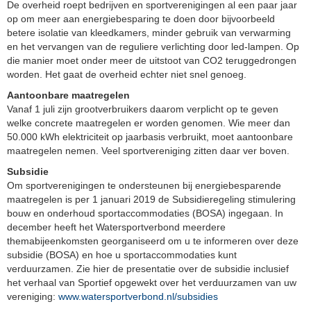
De overheid roept bedrijven en sportverenigingen al een paar jaar
op om meer aan energiebesparing te doen door bijvoorbeeld
betere isolatie van kleedkamers, minder gebruik van verwarming
en het vervangen van de reguliere verlichting door led-lampen. Op
die manier moet onder meer de uitstoot van CO2 teruggedrongen
worden. Het gaat de overheid echter niet snel genoeg.
Aantoonbare maatregelen
Vanaf 1 juli zijn grootverbruikers daarom verplicht op te geven
welke concrete maatregelen er worden genomen. Wie meer dan
50.000 kWh elektriciteit op jaarbasis verbruikt, moet aantoonbare
maatregelen nemen. Veel sportvereniging zitten daar ver boven.
Subsidie
Om sportverenigingen te ondersteunen bij energiebesparende
maatregelen is per 1 januari 2019 de Subsidieregeling stimulering
bouw en onderhoud sportaccommodaties (BOSA) ingegaan. In
december heeft het Watersportverbond meerdere
themabijeenkomsten georganiseerd om u te informeren over deze
subsidie (BOSA) en hoe u sportaccommodaties kunt
verduurzamen. Zie hier de presentatie over de subsidie inclusief
het verhaal van Sportief opgewekt over het verduurzamen van uw
vereniging:
www.watersportverbond.nl/subsidies